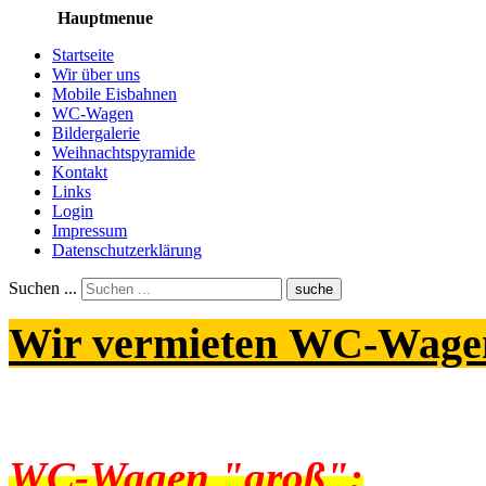
Hauptmenue
Startseite
Wir über uns
Mobile Eisbahnen
WC-Wagen
Bildergalerie
Weihnachtspyramide
Kontakt
Links
Login
Impressum
Datenschutzerklärung
Suchen ...
suche
Wir vermieten WC-Wage
WC-Wagen "groß":