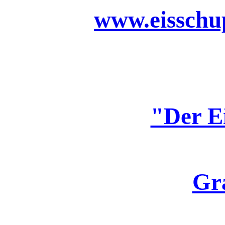
www.eisschup
"Der E
Gr