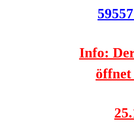
59557
Info: De
öffnet
25.